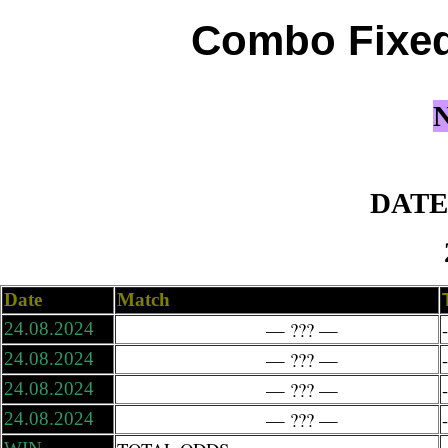
Combo Fixed
DATE
Date
Match
— ??? —
24.08.2024
— ??? —
24.08.2024
— ??? —
24.08.2024
— ??? —
24.08.2024