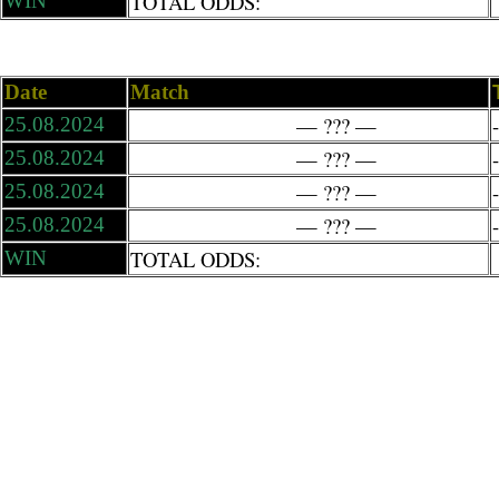
TOTAL ODDS:
WIN
Date
Match
— ??? —
25.08.2024
— ??? —
25.08.2024
— ??? —
25.08.2024
— ??? —
25.08.2024
TOTAL ODDS:
WIN